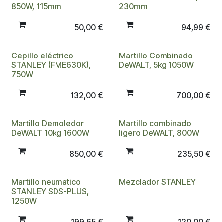
850W, 115mm
230mm
50,00
€
94,99
€
Cepillo eléctrico
Martillo Combinado
STANLEY (FME630K),
DeWALT, 5kg 1050W
750W
132,00
€
700,00
€
Martillo Demoledor
Martillo combinado
DeWALT 10kg 1600W
ligero DeWALT, 800W
850,00
€
235,50
€
Martillo neumatico
Mezclador STANLEY
STANLEY SDS-PLUS,
1250W
199,65
€
120,00
€