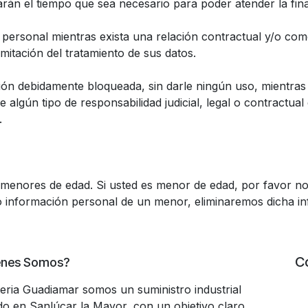
án el tiempo que sea necesario para poder atender la final
ersonal mientras exista una relación contractual y/o come
mitación del tratamiento de sus datos.
n debidamente bloqueada, sin darle ningún uso, mientras p
algún tipo de responsabilidad judicial, legal o contractual
.
s menores de edad. Si usted es menor de edad, por favor no 
información personal de un menor, eliminaremos dicha inf
C
énes Somos?
teria Guadiamar somos un suministro industrial
do en Sanlúcar la Mayor, con un objetivo claro,