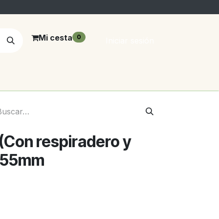
Mi cesta
0
Iniciar sesión
(Con respiradero y
 355mm