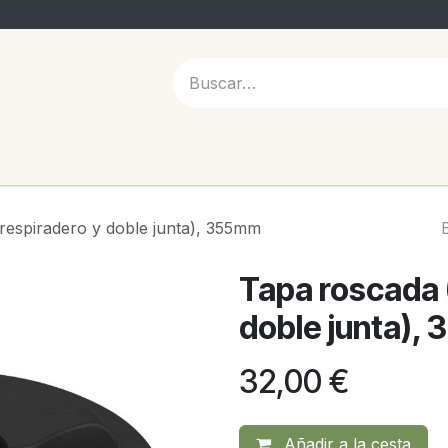
 NOSOTROS
respiradero y doble junta), 355mm
Tapa roscada 
doble junta),
32,00
€
Añadir a la cesta