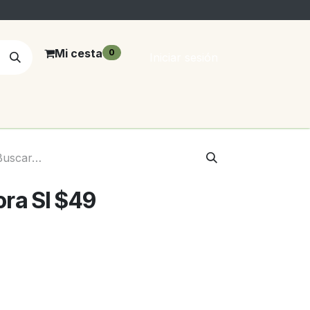
Mi cesta
0
Iniciar sesión
ra SI $49