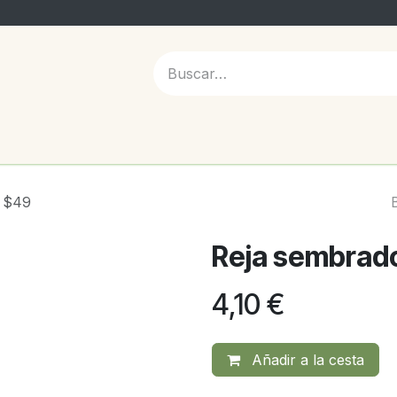
 NOSOTROS
I $49
Reja sembrado
4,10
€
Añadir a la cesta