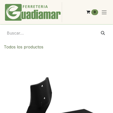
Ir al contenido
0
Todos los productos