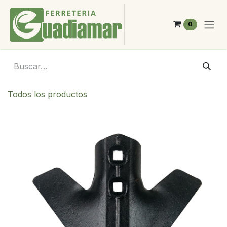
Ir al contenido
0
Todos los productos