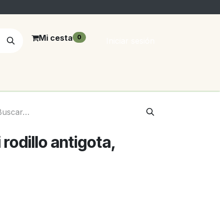
Mi cesta
0
Iniciar sesión
rodillo antigota,