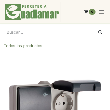
Ir al contenido
0
Todos los productos