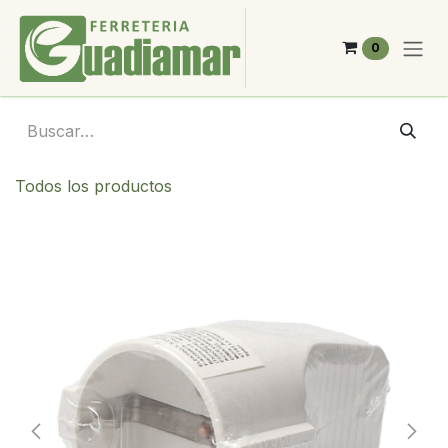
Ir al contenido
0
Todos los productos