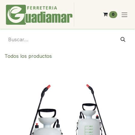
Ir al contenido
0
Todos los productos