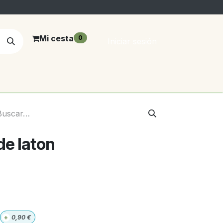
Mi cesta
0
Iniciar sesión
de laton
+
0,90
€