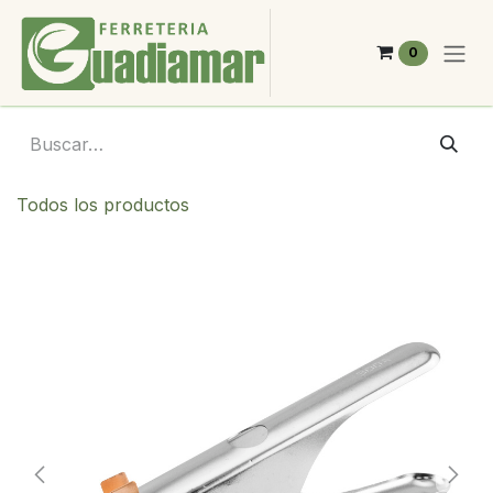
Ir al contenido
0
Todos los productos