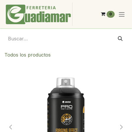
Ir al contenido
0
Todos los productos