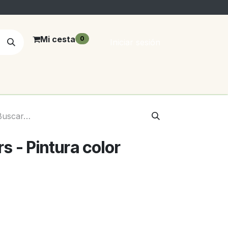
Mi cesta
0
Iniciar sesión
 - Pintura color