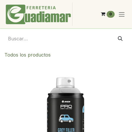
Ir al contenido
0
Todos los productos