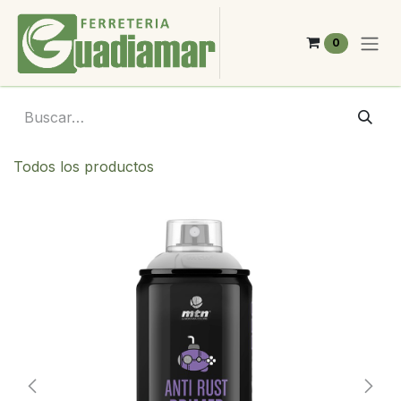
Ir al contenido
0
Todos los productos