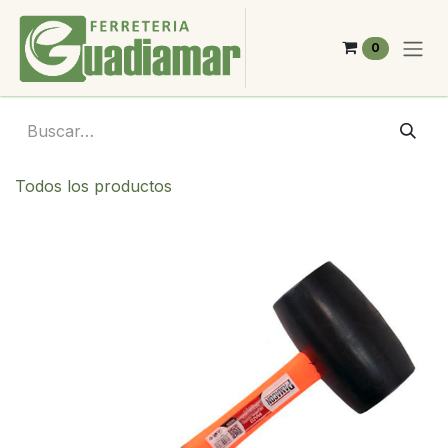
Ir al contenido
0
Todos los productos