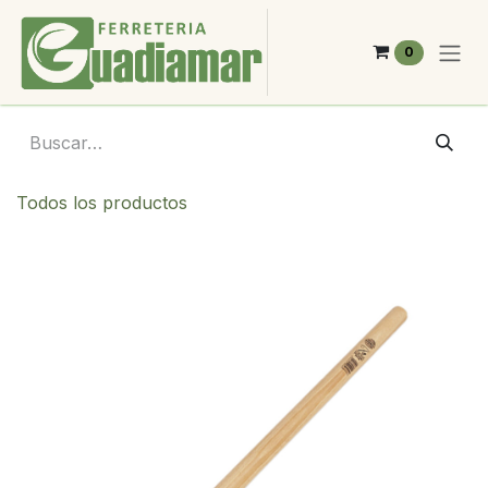
Ir al contenido
0
Todos los productos