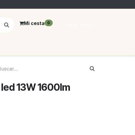
Mi cesta
0
Iniciar sesión
o led 13W 1600lm