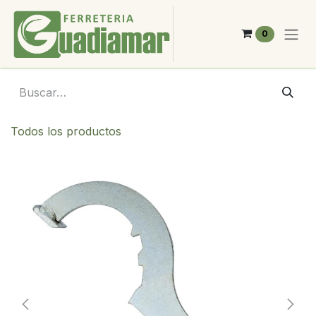
Ir al contenido
0
Todos los productos