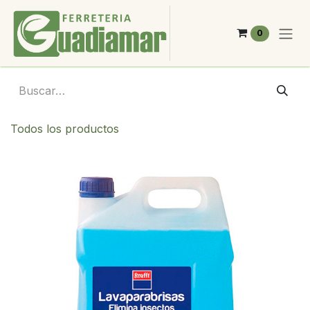
Ir al contenido
0
Todos los productos