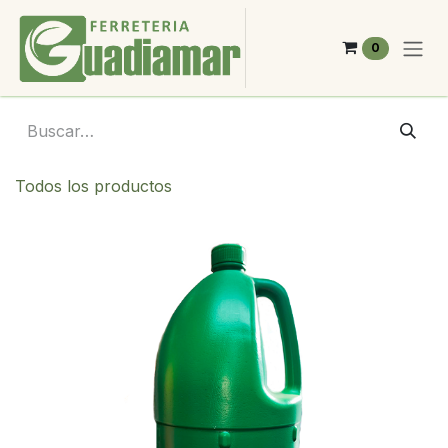
Ir al contenido
0
Todos los productos