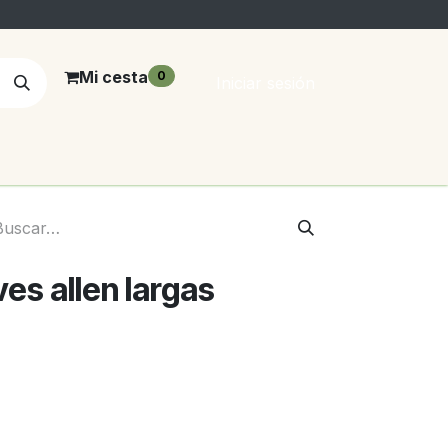
Mi cesta
0
Iniciar sesión
ves allen largas