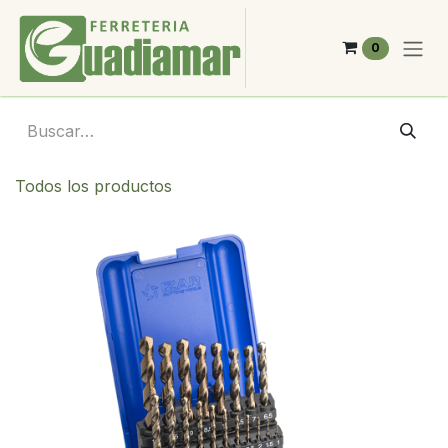
Ir al contenido
0
Todos los productos