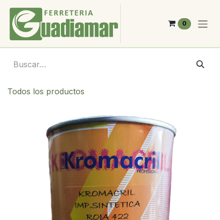
Ir al contenido
0
Todos los productos