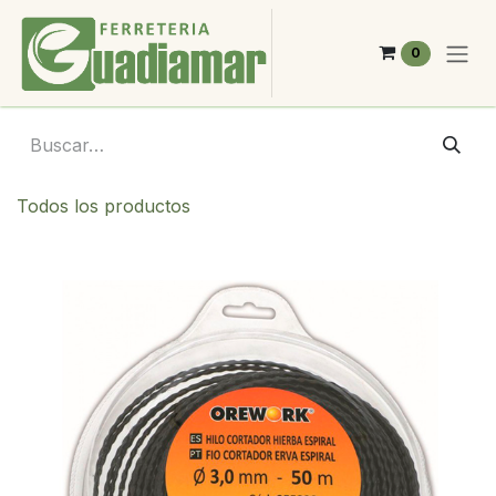
Ir al contenido
0
Todos los productos