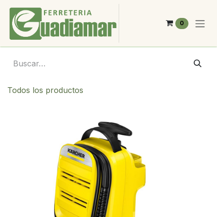
Ir al contenido
0
Todos los productos