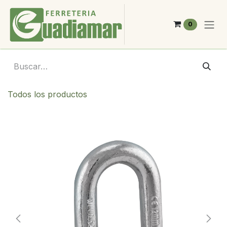
Ir al contenido
0
Todos los productos