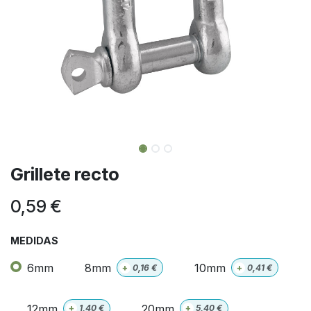
Grillete recto
0,59
€
MEDIDAS
6mm
8mm
10mm
+
0,16
€
+
0,41
€
12mm
20mm
+
1,40
€
+
5,40
€