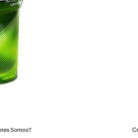
C
énes Somos?