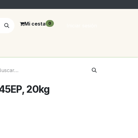
Mi cesta
0
Iniciar sesión
 45EP, 20kg