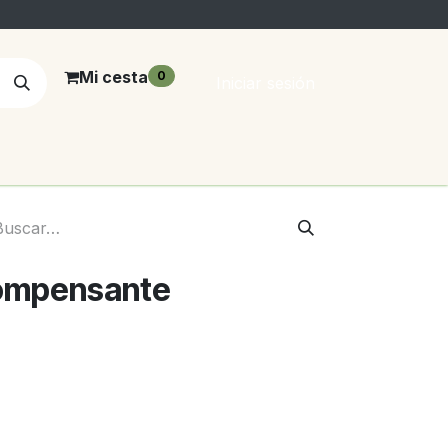
Mi cesta
0
Iniciar sesión
ompensante