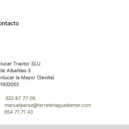
ontacto
lucar Tractor SLU
lle Albañiles 3
nlucar la Mayor (Sevilla)
1932053
622 87 77 08
manuelperez@ferreteriaguadiamar.com
854 71 71 43