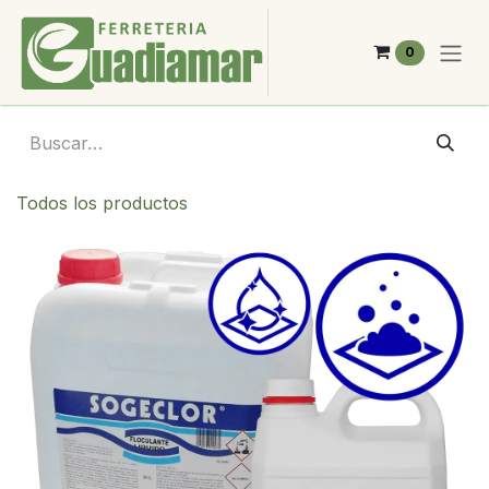
Ir al contenido
0
Todos los productos