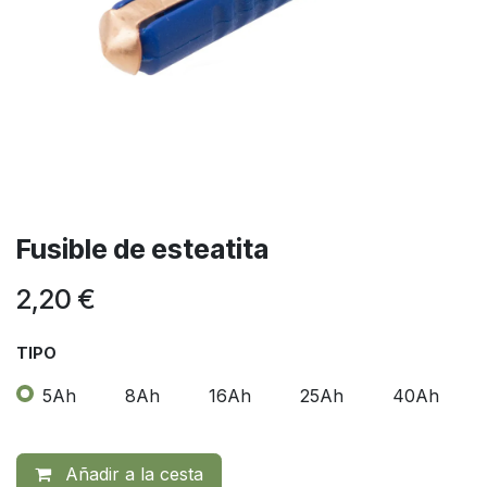
Fusible de esteatita
2,20
€
TIPO
5Ah
8Ah
16Ah
25Ah
40Ah
Añadir a la cesta