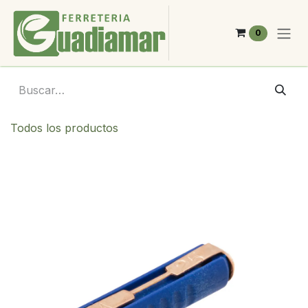
Ir al contenido
0
Todos los productos