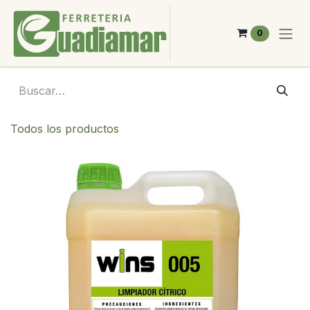
Ir al contenido
0
Todos los productos