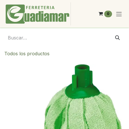
Ir al contenido
0
Todos los productos