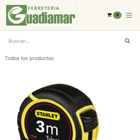
Ir al contenido
0
Todos los productos