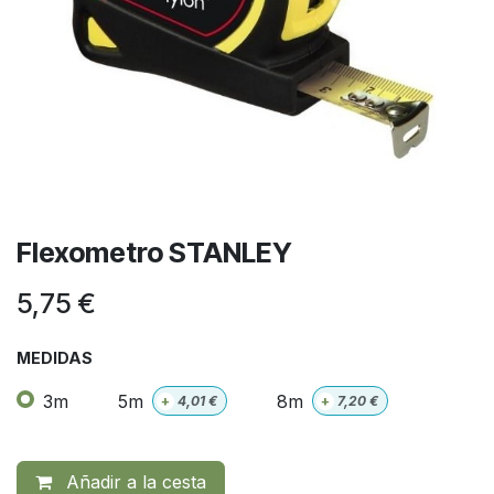
Flexometro STANLEY
5,75
€
MEDIDAS
3m
5m
8m
+
4,01
€
+
7,20
€
Añadir a la cesta