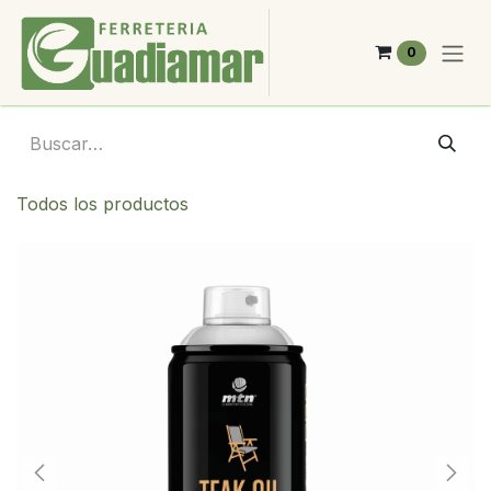
Ir al contenido
0
Todos los productos