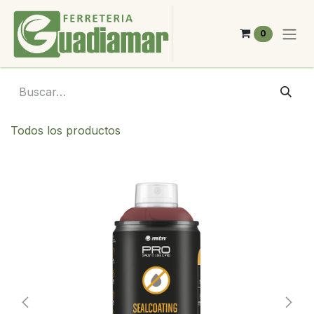
Ir al contenido
0
Todos los productos