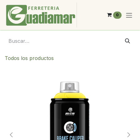
Ir al contenido
0
Todos los productos