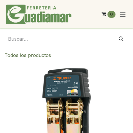
Ir al contenido
0
Todos los productos