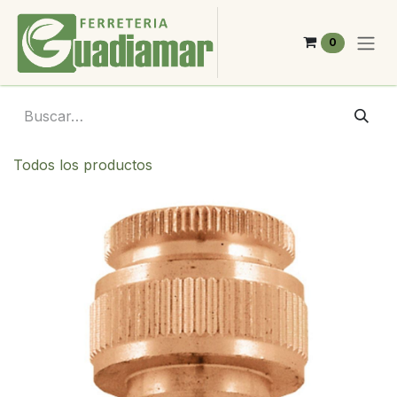
Ir al contenido
0
Todos los productos