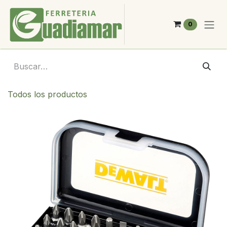
Ir al contenido
0
Todos los productos