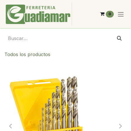
Ir al contenido
0
Todos los productos