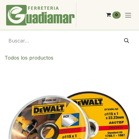
Ir al contenido
0
Todos los productos