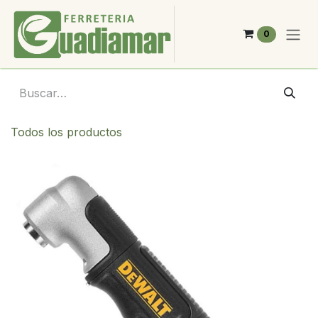
Ir al contenido
0
Todos los productos