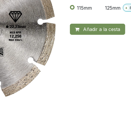
115mm
125mm
+
Añadir a la cesta