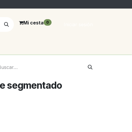
Mi cesta
0
Iniciar sesión
te segmentado