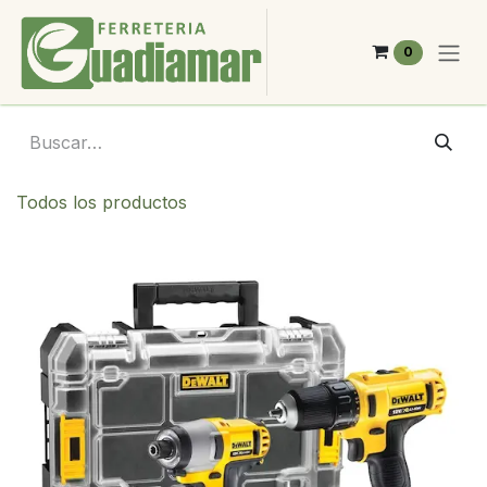
Ir al contenido
0
Todos los productos