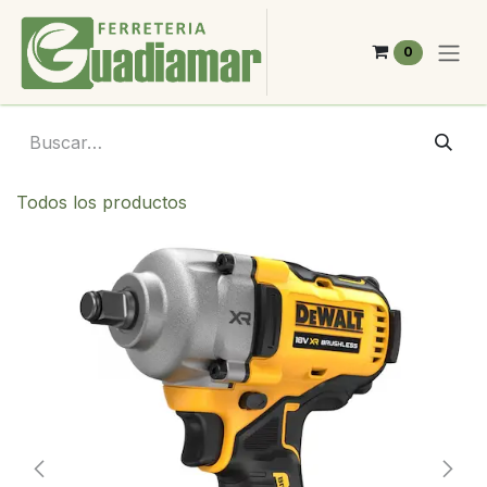
Ir al contenido
0
Todos los productos