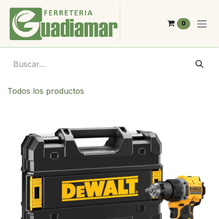
Ir al contenido
0
Todos los productos