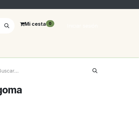
Mi cesta
0
Iniciar sesión
 goma