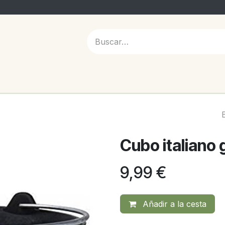
 NOSOTROS
Cubo italiano
9,99
€
Añadir a la cesta