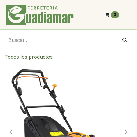
Ir al contenido
0
Todos los productos